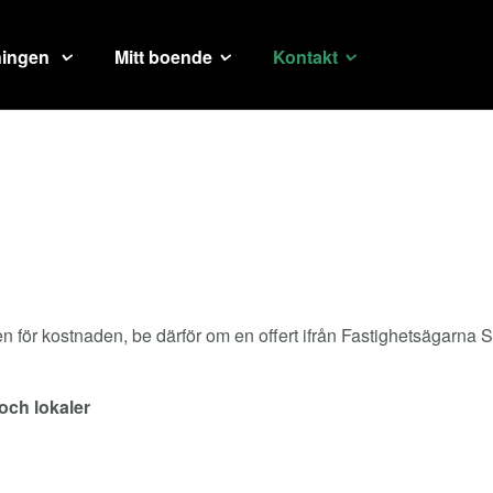
ningen
Mitt boende
Kontakt
aren för kostnaden, be därför om en offert ifrån Fastighetsägarn
och lokaler