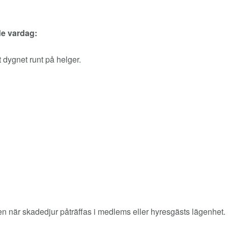
de vardag:
 dygnet runt på helger.
en när skadedjur påträffas i medlems eller hyresgästs lägenhet. U