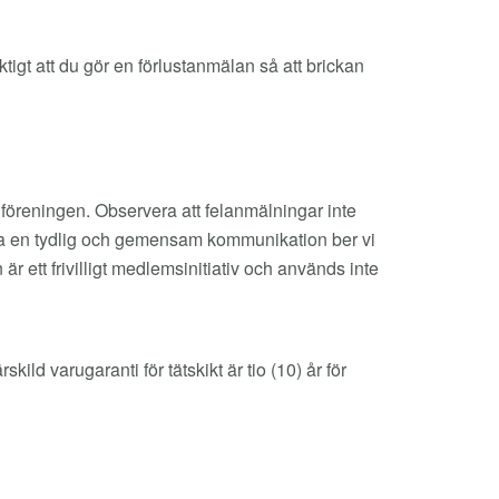
ktigt att du gör en förlustanmälan så att brickan
 föreningen. Observera att felanmälningar inte
tälla en tydlig och gemensam kommunikation ber vi
 ett frivilligt medlemsinitiativ och används inte
ld varugaranti för tätskikt är tio (10) år för