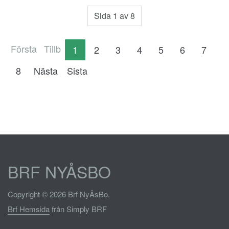
Sida 1 av 8
Första
Tillb
1
2
3
4
5
6
7
8
Nästa
Sista
BRF NYÅSBO
Copyright © 2026 Brf NyÅsBo.
Brf Hemsida
från Simply BRF