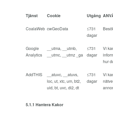
Tjänst
Cookie
Utgång
ANV
CoalaWeb
cwGeoData
≤731
Besök
dagar
Google
__utma, __utmb,
≤731
Vi ka
Analytics
__utmc, __utmz _ga
dagar
infor
hur d
AddTHIS
__atuvc, __atuvs,
≤731
Vi ka
loc, ut, xtc, um, bt2,
dagar
nätve
uid, bt, uvc, di2, dt
annon
5.1.1 Hantera Kakor