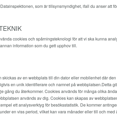
Datainspektionen, som är tillsynsmyndighet, ifall du anser att för
TEKNIK
vända cookies och spårningsteknologi för att vi ska kunna anal
 annan information som du gett upphov till.
som skickas av en webbplats till din dator eller mobilenhet där d
gtvis en unik identifierare och namnet på webbplatsen.Detta gör
varje gång du återkommer. Cookies används för många olika ändamå
ur webbplatsen används av dig. Cookies kan skapas av webbplats
l exempel ett analysverktyg för besöksstatistik. De kommer antinge
under en viss period, vilket kan vara månader eller till och med 