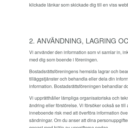
klickade länkar som skickade dig till en viss web
2. ANVÄNDNING, LAGRING O
Vi använder den information som vi samlar in, inkl
med dig som boende i föreningen.
Bostadsrättsföreningens hemsida lagrar och bear
tilläggstjänster och behandla eller dela din inform
information. Bostadsrättsföreningen behandlar doc
Vi upprätthåller lämpliga organisatoriska och tek
ändring eller förstörelse. Vi försöker också se ti
inneboende risk med att överföra information över
sändningar. Om du anser att dina personuppgifter u
genast med hjälp av uppgifterna nedan.