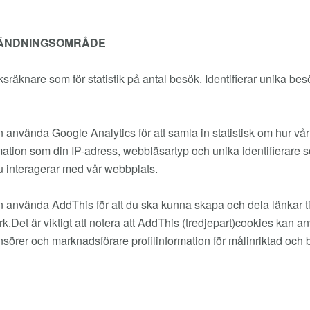
ÄNDNINGSOMRÅDE
sräknare som för statistik på antal besök. Identifierar unika b
n använda Google Analytics för att samla in statistisk om hur 
mation som din IP-adress, webbläsartyp och unika identifierare so
u interagerar med vår webbplats.
n använda AddThis för att du ska kunna skapa och dela länkar ti
rk.Det är viktigt att notera att AddThis (tredjepart)cookies kan a
sörer och marknadsförare profilinformation för målinriktad och