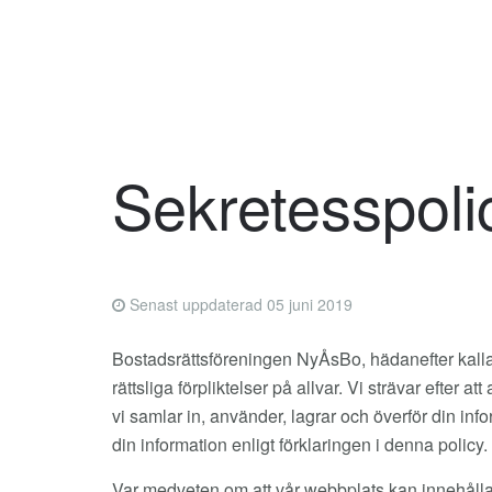
Sekretesspoli
Senast uppdaterad 05 juni 2019
Bostadsrättsföreningen NyÅsBo, hädanefter kallad ”B
rättsliga förpliktelser på allvar. Vi strävar efter 
vi samlar in, använder, lagrar och överför din in
din information enligt förklaringen i denna policy.
Var medveten om att vår webbplats kan innehålla tr