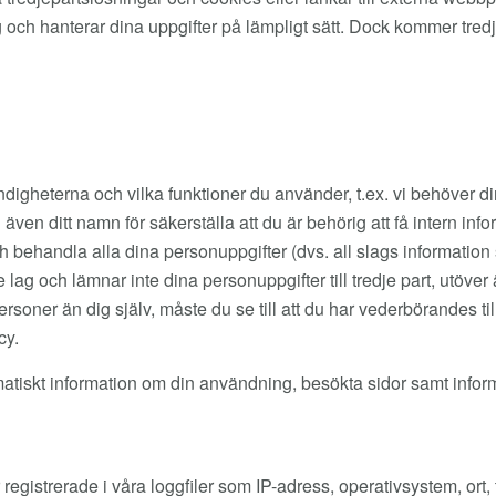
 sig och hanterar dina uppgifter på lämpligt sätt. Dock kommer tr
digheterna och vilka funktioner du använder, t.ex. vi behöver 
även ditt namn för säkerställa att du är behörig att få intern in
behandla alla dina personuppgifter (dvs. all slags information so
lag och lämnar inte dina personuppgifter till tredje part, utöver
er än dig själv, måste du se till att du har vederbörandes tillå
cy.
matiskt information om din användning, besökta sidor samt info
 registrerade i våra loggfiler som IP-adress, operativsystem, ort,