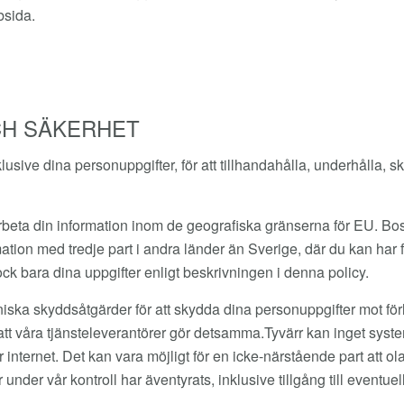
bsida.
CH SÄKERHET
usive dina personuppgifter, för att tillhandahålla, underhålla, s
beta din information inom de geografiska gränserna för EU. Bo
ation med tredje part i andra länder än Sverige, där du kan har färr
k bara dina uppgifter enligt beskrivningen i denna policy.
niska skyddsåtgärder för att skydda dina personuppgifter mot förl
ll att våra tjänsteleverantörer gör detsamma.Tyvärr kan inget sys
 internet. Det kan vara möjligt för en icke-närstående part att 
nder vår kontroll har äventyrats, inklusive tillgång till eventu