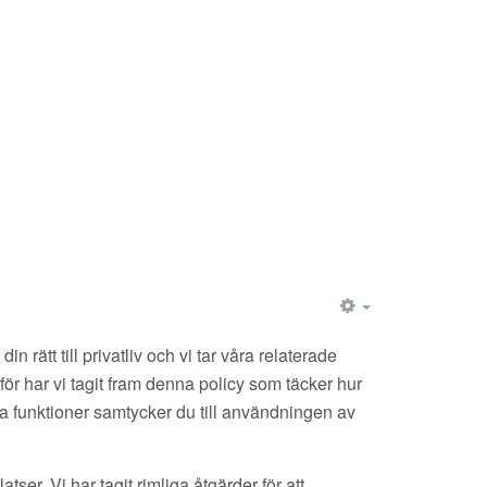
EMPTY
rätt till privatliv och vi tar våra relaterade
ärför har vi tagit fram denna policy som täcker hur
da funktioner samtycker du till användningen av
er. Vi har tagit rimliga åtgärder för att