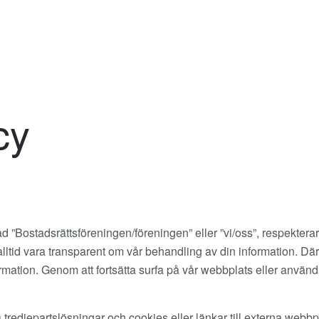
cy
ostadsrättsföreningen/föreningen” eller ”vi/oss”, respekterar din 
att alltid vara transparent om vår behandling av din information. D
formation. Genom att fortsätta surfa på vår webbplats eller använ
edjepartslösningar och cookies eller länkar till externa webbplats