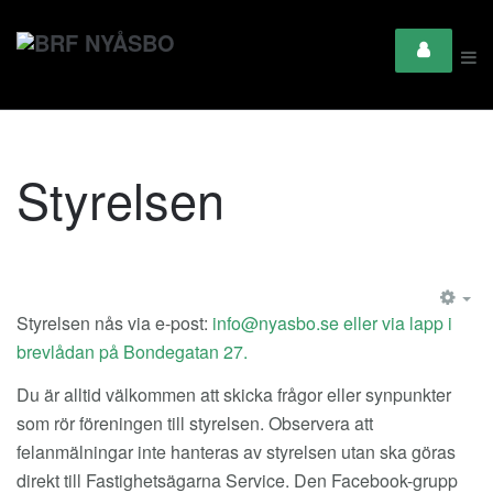
Styrelsen
EM
Styrelsen nås via e-post:
eller via lapp i
brevlådan på Bondegatan 27.
Du är alltid välkommen att skicka frågor eller synpunkter
som rör föreningen till styrelsen. Observera att
felanmälningar inte hanteras av styrelsen utan ska göras
direkt till Fastighetsägarna Service. Den Facebook-grupp