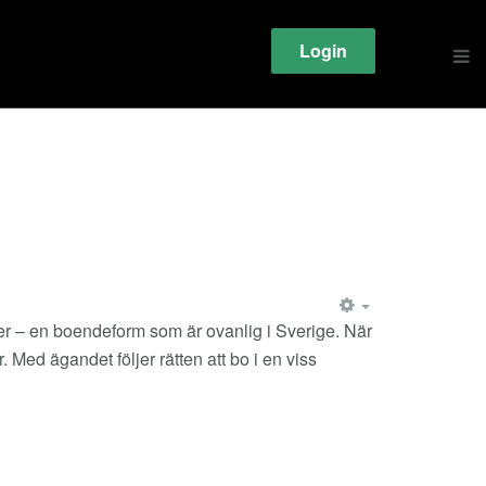
Login
EMPTY
eter – en boendeform som är ovanlig i Sverige. När
. Med ägandet följer rätten att bo i en viss