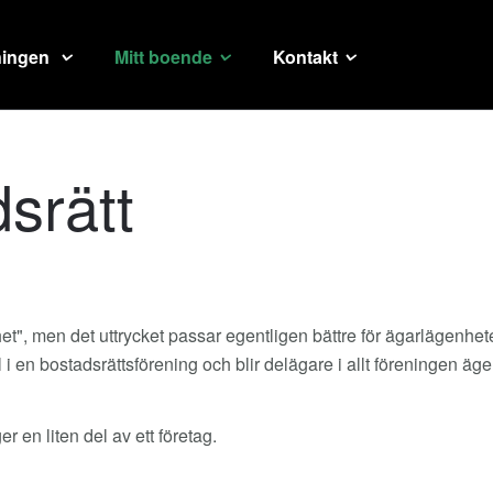
ningen
Mitt boende
Kontakt
dsrätt
enhet", men det uttrycket passar egentligen bättre för ägarlägenh
i en bostadsrättsförening och blir delägare i allt föreningen äger
r en liten del av ett företag.