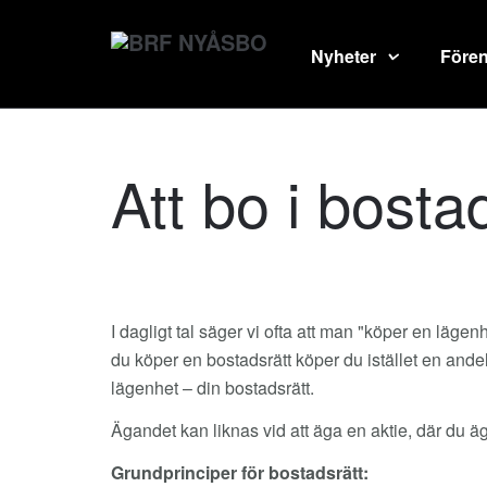
Nyheter
Före
Att bo i bosta
I dagligt tal säger vi ofta att man "köper en läg
du köper en bostadsrätt köper du istället en andel 
lägenhet – din bostadsrätt.
Ägandet kan liknas vid att äga en aktie, där du äge
Grundprinciper för bostadsrätt: