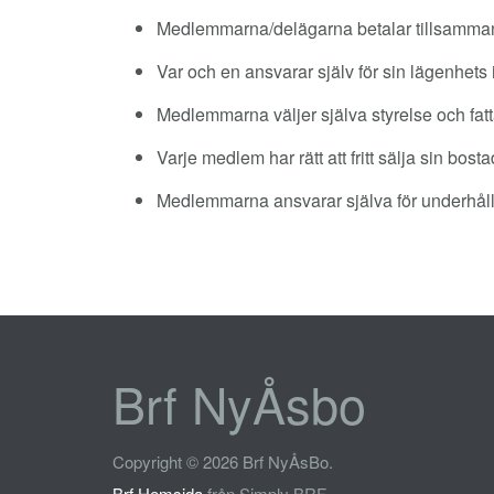
Medlemmarna/delägarna betalar tillsammans 
Var och en ansvarar själv för sin lägenhets 
Medlemmarna väljer själva styrelse och fat
Varje medlem har rätt att fritt sälja sin bosta
Medlemmarna ansvarar själva för underhåll
Brf NyÅsbo
Copyright © 2026 Brf NyÅsBo.
Brf Hemsida
från Simply BRF