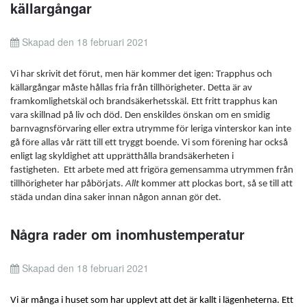
källargångar
Skapad den 18 februari 2021
Vi har skrivit det förut, men här kommer det igen: Trapphus och
källargångar måste hållas fria från tillhörigheter. Detta är av
framkomlighetskäl och brandsäkerhetsskäl. Ett fritt trapphus kan
vara skillnad på liv och död. Den enskildes önskan om en smidig
barnvagnsförvaring eller extra utrymme för leriga vinterskor kan inte
gå före allas vår rätt till ett tryggt boende. Vi som förening har också
enligt lag skyldighet att upprätthålla brandsäkerheten i
fastigheten.
Ett arbete med att frigöra gemensamma utrymmen från
tillhörigheter har påbörjats.
Allt
kommer att plockas bort, så se till att
städa undan dina saker innan någon annan gör det.
Några rader om inomhustemperatur
Skapad den 18 februari 2021
Vi är många i huset som har upplevt att det är kallt i lägenheterna. Ett