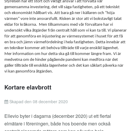
Styrelsen har ett stort och viktigt ansvar i att förvalta vår
gemensamma investering, det vill säga fastigheten, på ett tekniskt
och ekonomiskt hållbart vis. Att bara gå ner i källaren och “höja
värmen” vore inte ansvarsfullt. Risken är stor att vi bokstavligt talat
eldar för kråkorna.
Men tillsammans med vår förvaltare har vi
undersökt vilka åtgärder från centralt håll som vi kan ta till. Vi planerar
för att genomföra en injustering av värmesystemet i huset för att få
en bra och jämn värmefördelning i hela fastigheten. Detta innebär att
en tekniker kommer att behöva tillträde till varje enskild lägenhet.
Mer information om hur detta ska gå till kommer längre fram. Vi är
medvetna om de hinder pågående pandemi kan medföra när det
gäller tillträde till enskilda lägenheter och det kan såklart påverka när
vi kan genomföra åtgärden.
Kortare elavbrott
Skapad den 08 december 2020
Ellevio byter i dagarna (december 2020) ut ett flertal
elmätare i föreningen, både hos boende men också