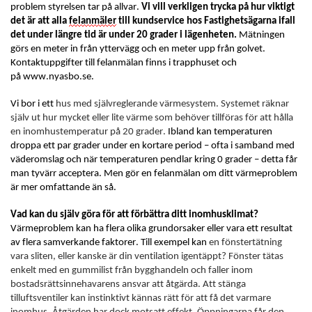
problem styrelsen tar på allvar.
Vi vill verkligen trycka på hur viktigt
det är att alla
felanmäler
till kundservice hos Fastighetsägarna ifall
det under längre tid är under 20 grader i lägenheten.
Mätningen
görs en meter in från yttervägg och en meter upp från golvet.
Kontaktuppgifter
till
felanmälan finns i trapphuset och
på
www
.nyasbo.se.
Vi bor i ett
hus med självreglerande värmesystem. Systemet räknar
själv ut hur mycket eller lite värme som behöver tillföras för att hålla
en inomhustemperatur på 20 grader.
Ibland kan temperaturen
droppa ett par grader under en kortare period – ofta i samband med
väderomslag och när temperaturen pendlar kring 0 grader – detta får
man tyvärr acceptera. Men gör en felanmälan om ditt värmeproblem
är mer omfattande än så.
Vad kan du själv göra för att förbättra ditt inomhusklimat?
Värmeproblem kan ha flera olika grundorsaker eller vara ett resultat
av flera samverkande faktorer. Till exempel kan
en fönstertätning
vara sliten, eller kanske är din ventilation igentäppt? Fönster tätas
enkelt med en gummilist från bygghandeln och faller inom
bostadsrättsinnehavarens ansvar att åtgärda. Att stänga
tilluftsventiler kan instinktivt kännas rätt för att få det varmare