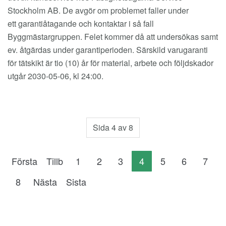
Stockholm AB. De avgör om problemet faller under
ett garantiåtagande och kontaktar i så fall
Byggmästargruppen. Felet kommer då att undersökas samt
ev. åtgärdas under garantiperioden. Särskild varugaranti
för tätskikt är tio (10) år för material, arbete och följdskador
utgår 2030-05-06, kl 24:00.
Sida 4 av 8
Första
Tillb
1
2
3
4
5
6
7
8
Nästa
Sista