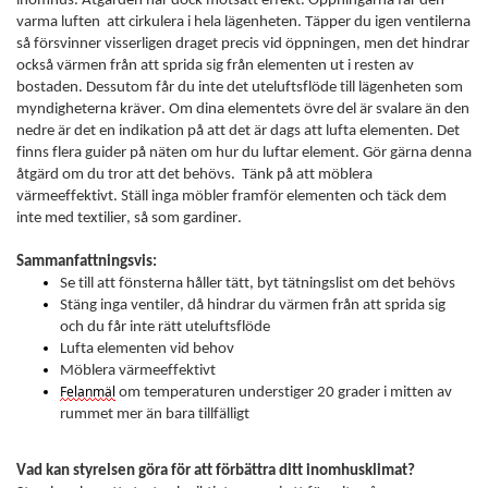
inomhus. Åtgärden har dock motsatt effekt. Öppningarna får den
varma luften att cirkulera i hela lägenheten. Täpper du igen ventilerna
så försvinner visserligen draget precis vid öppningen, men det hindrar
också värmen från att sprida sig från elementen ut i resten av
bostaden. Dessutom får du inte det uteluftsflöde till lägenheten som
myndigheterna kräver.
Om dina elementets övre del är svalare än den
nedre är det en indikation på att det är dags att lufta elementen. Det
finns flera guider på näten om hur du luftar element. Gör gärna denna
åtgärd om du tror att det behövs.
Tänk på att möblera
värmeeffektivt. Ställ inga möbler framför elementen och täck dem
inte med textilier, så som gardiner.
Sammanfattningsvis:
Se till att fönsterna håller tätt, byt tätningslist om det behövs
Stäng inga ventiler, då hindrar du värmen från att sprida sig
och du får inte rätt uteluftsflöde
Lufta elementen vid behov
Möblera värmeeffektivt
Felanmäl
om temperaturen understiger 20 grader i mitten av
rummet mer än bara tillfälligt
Vad kan styrelsen göra för att förbättra ditt inomhusklimat?