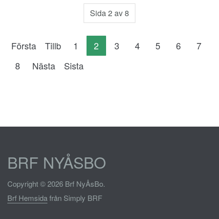
Sida 2 av 8
Första
Tillb
1
2
3
4
5
6
7
8
Nästa
Sista
BRF NYÅSBO
Copyright © 2026 Brf NyÅsBo.
Brf Hemsida
från Simply BRF